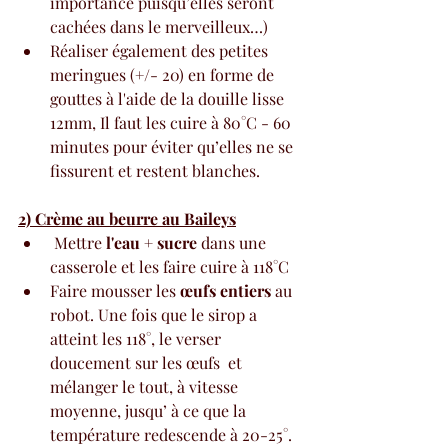
importance puisqu’elles seront 
cachées dans le merveilleux…) 
Réaliser également des petites 
meringues (+/- 20) en forme de 
gouttes à l'aide de la douille lisse 
12mm, Il faut les cuire à 80°C - 60 
minutes pour éviter qu’elles ne se 
fissurent et restent blanches. 
2) Crème au beurre au Baileys
 Mettre 
l'eau + sucre 
dans une 
casserole et les faire cuire à 118°C
Faire mousser les 
œufs entiers
 au 
robot. Une fois que le sirop a 
atteint les 118°, le verser 
doucement sur les œufs  et 
mélanger le tout, à vitesse 
moyenne, jusqu’ à ce que la 
température redescende à 20-25°.