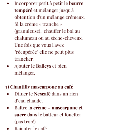
Incorporer petit à petit le 
beurre 
tempéré
 et mélanger jusqu'à 
obtention d'un mélange crémeux. 
Si la crème « tranche » 
(granuleuse),  chauffer le bol au 
chalumeau ou au sèche-cheveux. 
Une fois que vous l'avez 
"récupérée" elle ne peut plus 
trancher.
Ajouter le 
Baileys
 et bien 
mélanger,
3) Chantilly mascarpone au café
Diluer le 
Nescafé
 dans un rien 
d’eau chaude,
Battre la 
crème – mascarpone et 
sucre
 dans le batteur et fouetter 
(pas trop!)
Rajouter le café