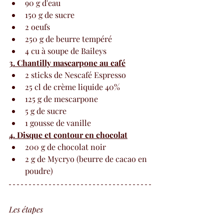
90 g d'eau
150 g de sucre
2 oeufs
250 g de beurre tempéré
4 cu à soupe de Baileys
3. Chantilly mascarpone au café
2 sticks de Nescafé Espresso
25 cl de crème liquide 40%
125 g de mescarpone
5 g de sucre
1 gousse de vanille
4. Disque et contour en chocolat
200 g de chocolat noir
2 g de Mycryo (beurre de cacao en 
poudre)
Les étapes