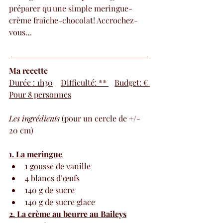
préparer qu'une simple meringue-
crème fraîche-chocolat! Accrochez-
vous…
Ma recette
Durée : 1h30
Difficulté: ** 
Budget: € 
Pour 8 personnes
Les ingrédients
 (pour un cercle de +/- 
20 cm)
1. La meringue
1 gousse de vanille
4 blancs d’œufs
140 g de sucre
140 g de sucre glace
2. La crème au beurre au Baileys