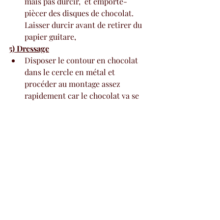
mais pas durcir,  et emporte-
piècer des disques de chocolat. 
Laisser durcir avant de retirer du 
papier guitare,
5) Dressage
Disposer le contour en chocolat 
dans le cercle en métal et 
procéder au montage assez 
rapidement car le chocolat va se 
rétracter, 
Disposer le premier disque de 
meringue dans le fond (il doit être 
1 cm plus petit que le cercle)
Pocher la crème au beurre sur et 
autour de la meringue.(jonction 
meringue - contour chocolat) 
Déposer la deuxième meringue, la 
recouvrir de crème au beurre et 
en mettre sur le contour à l’aide 