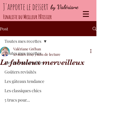
J'apporte le dessert
by Valériane
Finaliste du Meilleur Pâtissier
Post
Toutes mes recettes
Valériane Gréban
Toutes mes recettes
10 mars 2019
3 min de lecture
Le fabuleux merveilleux
Mes incontournables
Goûters revisités
Les gâteaux tendance
Les classiques chics
5 trucs pour…