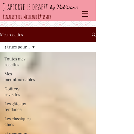
J'apporte le dessert
by Valériane
Finaliste du Meilleur Pâtissier
Mes recettes
5 trucs pour…
Toutes mes
recettes
Mes
incontournables
Goûters
revisités
Les gâteaux
tendance
Les classiques
chics
5 trucs pour…